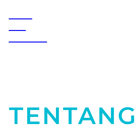
SDIT
AL-
MANAR
LearnX
TENTANG