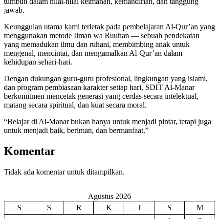
tumbuh dalam nilai-nilai keimanan, kemandirian, dan tanggung
jawab.
Keunggulan utama kami terletak pada pembelajaran Al-Qur’an yang
menggunakan metode Ilman wa Ruuhan — sebuah pendekatan
yang memadukan ilmu dan ruhani, membimbing anak untuk
mengenal, mencintai, dan mengamalkan Al-Qur’an dalam
kehidupan sehari-hari.
Dengan dukungan guru-guru profesional, lingkungan yang islami,
dan program pembiasaan karakter setiap hari, SDIT Al-Manar
berkomitmen mencetak generasi yang cerdas secara intelektual,
matang secara spiritual, dan kuat secara moral.
“Belajar di Al-Manar bukan hanya untuk menjadi pintar, tetapi juga
untuk menjadi baik, beriman, dan bermanfaat.”
Komentar
Tidak ada komentar untuk ditampilkan.
Agustus 2026
S
S
R
K
J
S
M